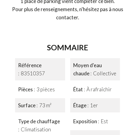
1 place de parking vient compléter ce bien.
Pour plus de renseignements, n'hésitez pas à nous
contacter.
SOMMAIRE
Référence
Moyen d'eau
83510357
chaude
Collective
Pièces
3 pièces
État
À rafraîchir
Surface
73 m²
Étage
1er
Type de chauffage
Exposition
Est
Climatisation