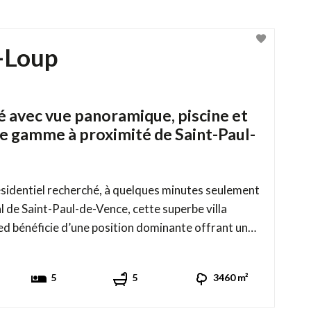
r-Loup
é avec vue panoramique, piscine et
de gamme à proximité de Saint-Paul-
sidentiel recherché, à quelques minutes seulement
l de Saint-Paul-de-Vence, cette superbe villa
ed bénéficie d’une position dominante offrant une
r les collines et la campagne environnante.
goût et raffinement, la propriété séduit par sa
5
5
3460 m²
luminosité exceptionnelle, ses vo ...