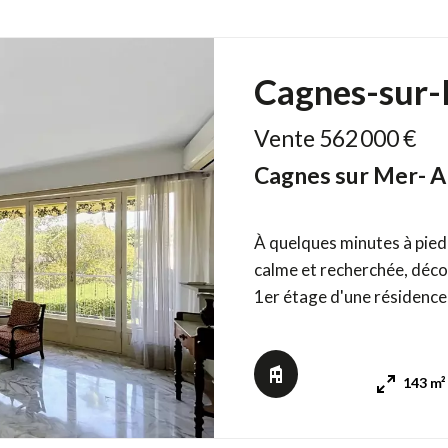
Cagnes-sur
Vente 562 000 €
Cagnes sur Mer- A
À quelques minutes à pied
calme et recherchée, déc
1er étage d'une résidence bien en
de deux appartements, ce 
potentiel d'aménagement. I
baigné de 
143 m²