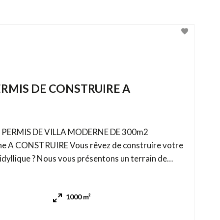
ERMIS DE CONSTRUIRE A
 PERMIS DE VILLA MODERNE DE 300m2
ous rêvez de construire votre
 idyllique ? Nous vous présentons un terrain de
village provençal, idéalement situé à proximité de
 de Cabris, 25mn de Cannes. Permis de
1000 m²
Construction de Villa Moderne de 300m2 déjà obtenu et ...