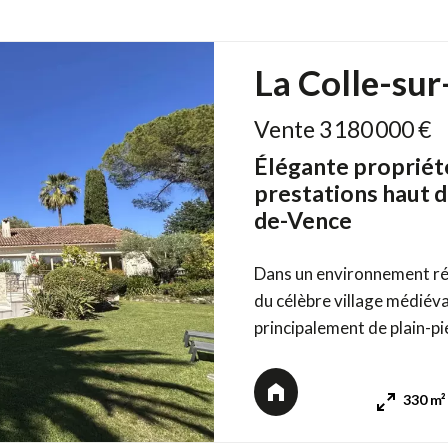
La Colle-su
Vente 3 180 000 €
Élégante propriét
prestations haut 
de-Vence
Dans un environnement ré
du célèbre village médiéva
principalement de plain-pi
magnifique vue dégagée su
Entièrement meublée avec 
330 m²