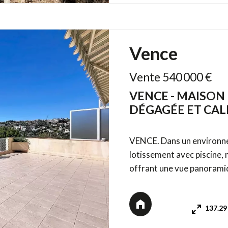
Vence
Vente 540 000 €
VENCE - MAISON
DÉGAGÉE ET CA
VENCE. Dans un environnem
lotissement avec piscine
offrant une vue panoramique sur les collines, sans vis-à-vis et au calme
absolu. Elle propose un vaste séjour lumineux avec cheminée, WC invités et
une cuisine indépendante,
137.29