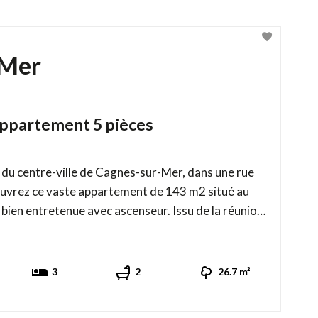
-Mer
ppartement 5 pièces
 du centre-ville de Cagnes-sur-Mer, dans une rue
ouvrez ce vaste appartement de 143 m2 situé au
tretenue avec ascenseur. Issu de la réunion
bien rare offre de très beaux volumes et un fort
l se compose d'un hall d'entrée, d'un vaste séjour
lumière ouvran ...
3
2
26.7 m²