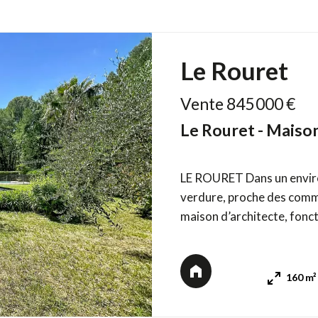
Le Rouret
Vente 845 000 €
Le Rouret - Maison
LE ROURET Dans un environ
verdure, proche des commo
maison d’architecte, fonct
dégagée sur les montagnes. Elle se compose d’une entrée, d’une c
donnant sur la salle à mang
160 m²