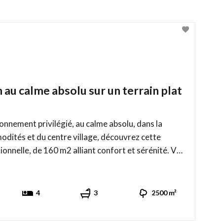
 au calme absolu sur un terrain plat
nement privilégié, au calme absolu, dans la
dités et du centre village, découvrez cette
ionnelle, de 160 m2 alliant confort et sérénité. Vue
uisine
er et le hall. Le grand séjour avec sa cheminée à
insert, s’ouvre sur deux terra ...
4
3
2500 m²