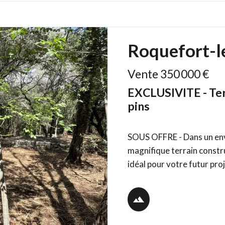
Roquefort-l
Vente 350 000 €
EXCLUSIVITE - Ter
pins
SOUS OFFRE - Dans un env
magnifique terrain constru
idéal pour votre futur projet. Vous aurez la possibilité d’y constr
maison d’environ 120 m² av
pleinement des beaux jours. Le terrain bénéficie d’un environnement 
sans nuisance, parfait p ...