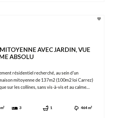
 MITOYENNE AVEC JARDIN, VUE
LME ABSOLU
ent résidentiel recherché, au sein d’un
, maison mitoyenne de 137m2 (100m2 loi Carrez)
 l'ensemble ouvrant sur une terrasse de 44 m² avec
 m²
3
1
464 m²
accès direct à un élégant jardin. ...