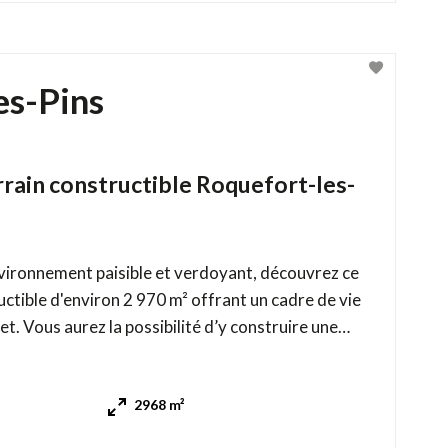
es-Pins
rain constructible Roquefort-les-
ironnement paisible et verdoyant, découvrez ce
ctible d'environ 2 970 m² offrant un cadre de vie
uire une
ec garage, ainsi qu’une piscine pour profiter
calme,
2968 m²